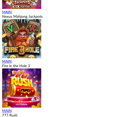
MAIN
Nexus Mahjong Jackpots
MAIN
Fire in the Hole 3
MAIN
777 Rush