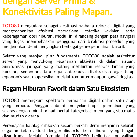
dengan Server Prima &
Konektivitas Paling Mapan.
TOTO80
mengudara sebagai destinasi wahana rekreasi digital yang
mengedepankan efisiensi operasional, estetika kekinian, serta
keberagaman opsi hiburan. Modul ini dirancang dengan peta navigasi
yang lugas, membebaskan pengguna dari birokrasi prosedur yang
menjemukan demi menjangkau berbagai genre permainan favorit.
Sektor yang menjadi pilar fundamental TOTO80 adalah arsitektur
server yang menyokong ketahanan aktivitas di dalam sistem.
Sinkronisasi jaringan yang matang melahirkan respons laman yang
konstan, sementara tata rupa antarmuka diselaraskan agar tetap
ergonomis saat dioperasikan melalui komputer maupun gawai ringkas.
Ragam Hiburan Favorit dalam Satu Ekosistem
TOTO80 merangkum spektrum permainan digital dalam satu atap
yang terpadu. Pengguna dapat menyelami opsi permainan yang
selaras dengan minat pribadi berkat kategorisasi menu yang sistematis
dan mudah dicerna.
Peremajaan katalog dilakukan secara berkala demi menjamin seluruh
suguhan tetap aktual dengan dinamika tren hiburan yang tengah
digandrungi. Melalui formula ini, TOTO80 berikhtiar menyajikan