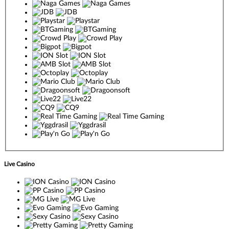
Live Casino