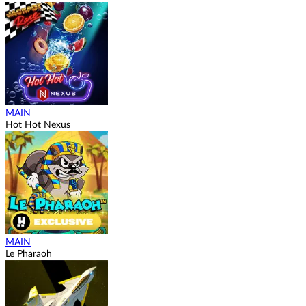
MAIN
Hot Hot Nexus
MAIN
Le Pharaoh