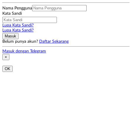
Nama Pengguna
Kata Sandi
Lupa Kata Sandi?
Lupa Kata Sandi?
Belum punya akun?
Daftar Sekarang
Masuk dengan Telegram
×
OK