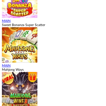
MAIN
Sweet Bonanza Super Scatter
MAIN
Mahjong Ways