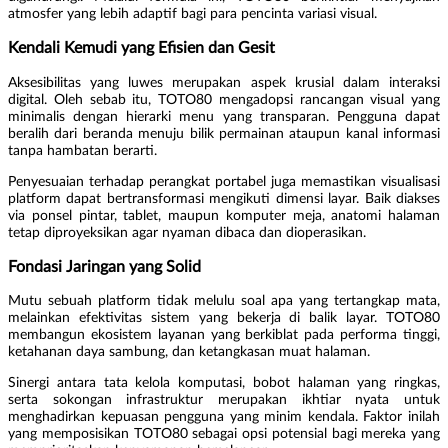
atmosfer yang lebih adaptif bagi para pencinta variasi visual.
Kendali Kemudi yang Efisien dan Gesit
Aksesibilitas yang luwes merupakan aspek krusial dalam interaksi
digital. Oleh sebab itu, TOTO80 mengadopsi rancangan visual yang
minimalis dengan hierarki menu yang transparan. Pengguna dapat
beralih dari beranda menuju bilik permainan ataupun kanal informasi
tanpa hambatan berarti.
Penyesuaian terhadap perangkat portabel juga memastikan visualisasi
platform dapat bertransformasi mengikuti dimensi layar. Baik diakses
via ponsel pintar, tablet, maupun komputer meja, anatomi halaman
tetap diproyeksikan agar nyaman dibaca dan dioperasikan.
Fondasi Jaringan yang Solid
Mutu sebuah platform tidak melulu soal apa yang tertangkap mata,
melainkan efektivitas sistem yang bekerja di balik layar. TOTO80
membangun ekosistem layanan yang berkiblat pada performa tinggi,
ketahanan daya sambung, dan ketangkasan muat halaman.
Sinergi antara tata kelola komputasi, bobot halaman yang ringkas,
serta sokongan infrastruktur merupakan ikhtiar nyata untuk
menghadirkan kepuasan pengguna yang minim kendala. Faktor inilah
yang memposisikan TOTO80 sebagai opsi potensial bagi mereka yang