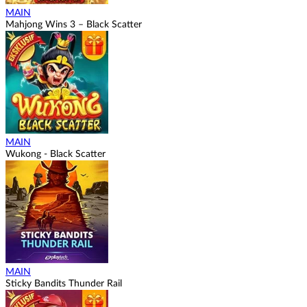
MAIN
Mahjong Wins 3 – Black Scatter
MAIN
Wukong - Black Scatter
MAIN
Sticky Bandits Thunder Rail