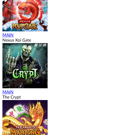
MAIN
Nexus Koi Gate
MAIN
The Crypt