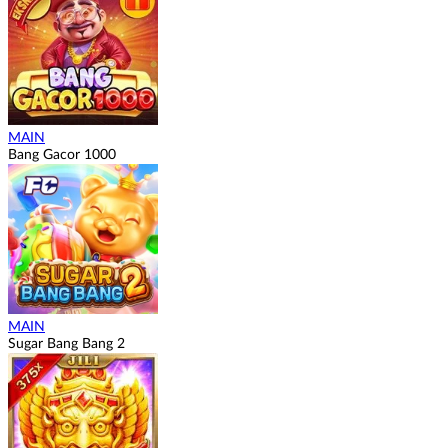
MAIN
Bang Gacor 1000
MAIN
Sugar Bang Bang 2