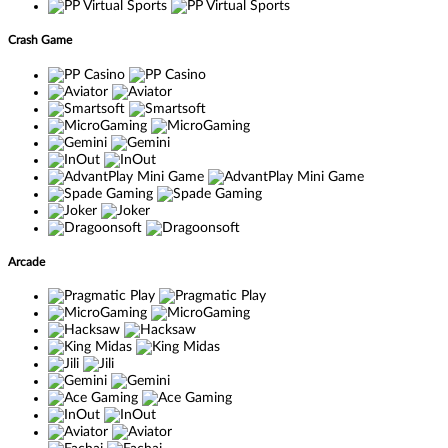
Crash Game
Arcade