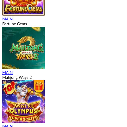
MAIN
Fortune Gems
MAIN
Mahjong Ways 2
MAIN